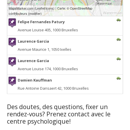
2 km
MapsMarker.com
(
Leaflet
/
icons
) | Carte: ©
OpenStreetMap
1 mi
contributeurs
(
modifier
)
Felipe Fernandes Patury
Avenue Louise 405, 1000 Bruxelles
Laurence Garcia
Avenue Maurice 1, 1050 Ixelles
Laurence Garcia
Avenue Louise 174, 1000 Bruxelles
Damien Kauffman
Rue Antoine Dansaert 42, 1000 Bruxelles
Des doutes, des questions, fixer un
rendez-vous? Prenez contact avec le
centre psychologique!