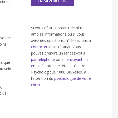
EN SAVOIR PLUS
ntiment
Si vous désirez obtenir de plus
amples informations ou si vous
ersonne
avez des questions, n’hésitez pas à
oins
contacter
le secrétariat. Vous
pouvez prendre un rendez-vous
par téléphone
ou en
envoyant un
ce que
email
à notre secrétariat Centre
au sein
Psychologique 1000 Bruxelles, à
l’attention du
psychologue de votre
choix.
s,
plus