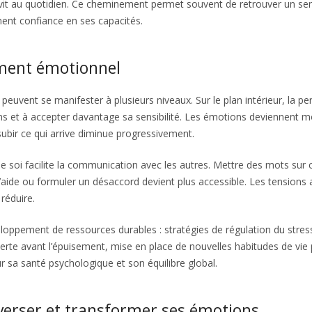
lle vit au quotidien. Ce cheminement permet souvent de retrouver un se
ent confiance en ses capacités.
ment émotionnel
uvent se manifester à plusieurs niveaux. Sur le plan intérieur, la p
s et à accepter davantage sa sensibilité. Les émotions deviennent m
bir ce qui arrive diminue progressivement.
de soi facilite la communication avec les autres. Mettre des mots sur 
l’aide ou formuler un désaccord devient plus accessible. Les tensions 
 réduire.
oppement de ressources durables : stratégies de régulation du stres
lerte avant l’épuisement, mise en place de nouvelles habitudes de vie 
ur sa santé psychologique et son équilibre global.
verser et transformer ses émotions