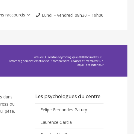
ns raccourcis
Lundi – vendredi 08h30 – 19h00
Accueil
centre-psychologique-1000bruxelles
Accompagnement émotionnel : comprendre, apaiser et retrouver un
équilibre intérieur
Les psychologues du centre
ns dans
tress ou
Felipe Fernandes Patury
ui pèse.
Laurence Garcia