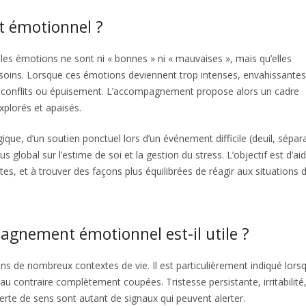
t émotionnel ?
es émotions ne sont ni « bonnes » ni « mauvaises », mais qu’elles
soins. Lorsque ces émotions deviennent trop intenses, envahissante
s, conflits ou épuisement. L’accompagnement propose alors un cadre
xplorés et apaisés.
ique, d’un soutien ponctuel lors d’un événement difficile (deuil, sépar
 global sur l’estime de soi et la gestion du stress. L’objectif est d’aid
es, et à trouver des façons plus équilibrées de réagir aux situations 
agnement émotionnel est-il utile ?
 de nombreux contextes de vie. Il est particulièrement indiqué lorsq
u contraire complètement coupées. Tristesse persistante, irritabilité,
perte de sens sont autant de signaux qui peuvent alerter.