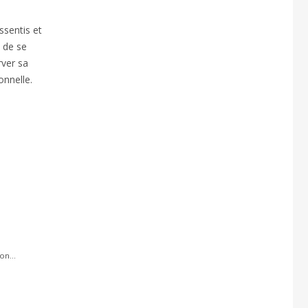
ssentis et
e de se
rver sa
onnelle.
n...