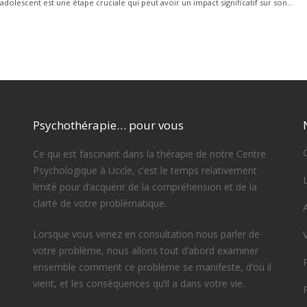
olescent est une étape cruciale qui peut avoir un impact significatif sur son...
Psychothérapie… pour vous
Ce qui est fascinant dans la thérapie de notre Centre
Psychologique à Uccle, c’est le temps relativement
limité pour d’acquérir de la compréhension et de la
clarté de votre problématique.
Lorsque vous venez en consultation nous parler de
votre problème, nous allons tout d’abord examiner
ensemble comment ce problème se manifeste, d’où il
vient, et les conséquences qu’il a dans votre vie.