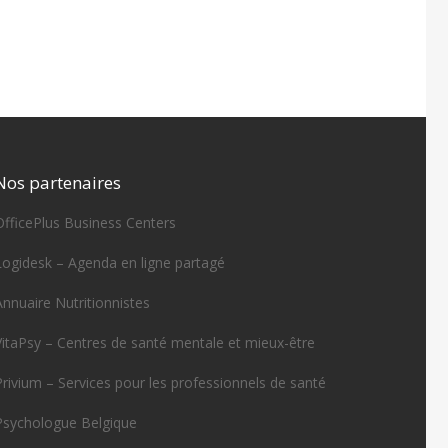
Nos partenaires
OfficePlus Business Centers
Logidesk – Agenda en ligne partagé
Annuaire Nutritionnistes
VitaPsy – Centres de santé mentale et mieux-être
Privium – Services pour les professionnels de santé
Psychologue Belgique