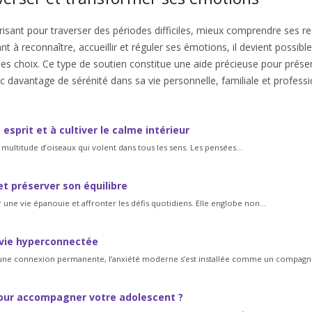
ant pour traverser des périodes difficiles, mieux comprendre ses re
nt à reconnaître, accueillir et réguler ses émotions, il devient possibl
ses choix. Ce type de soutien constitue une aide précieuse pour prése
 davantage de sérénité dans sa vie personnelle, familiale et professi
esprit et à cultiver le calme intérieur
 multitude d’oiseaux qui volent dans tous les sens. Les pensées...
t préserver son équilibre
 une vie épanouie et affronter les défis quotidiens. Elle englobe non...
a vie hyperconnectée
 une connexion permanente, l’anxiété moderne s’est installée comme un compagno
pour accompagner votre adolescent ?