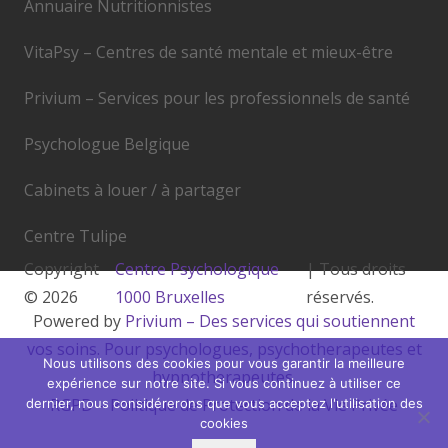
Annuaire Nutritionnistes
VitaPsy – Centres de santé mentale et mieux-être
Privium – Services pour les professionnels de santé
Psychologue Belgique
Cabinets à louer / à partager
Centre Tulipe
Copyright
Centre Psychologique
| Tous droits
© 2026
1000 Bruxelles
réservés.
Powered by
Privium – Des services qui soutiennent
vos soins. Pour psychologues, psychotherapeutes et
Nous utilisons des cookies pour vous garantir la meilleure
hypnotherapeutes.
expérience sur notre site. Si vous continuez à utiliser ce
RGPD – Politique de Protection de la Vie Privée
dernier, nous considérerons que vous acceptez l'utilisation des
cookies