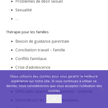
Problèmes de désir sexuel
Sexualité
…
Thérapie pour les familles
Besoin de guidance parentale
Conciliation travail – famille
Conflits familiaux
Crise d’adolescence
Définition des règles en fonction de l’âge des
Nous utilisons des cookies pour vous garantir la meilleure
expérience sur notre site. Si vous continuez à utiliser ce
enfants
dernier, nous considérerons que vous acceptez l'utilisation des
Difficultés relationnelles parents – enfants
cookies
Ok
Discorde sur les valeurs éducatives