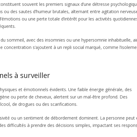
nstituent souvent les premiers signaux d’une détresse psychologiqu
 ou des sautes d’humeur brutales, alternant entre agitation nerveus
d’émotions ou une perte totale d’intérêt pour les activités quotidienne
équents.
 du sommeil, avec des insomnies ou une hypersomnie inhabituelle, ai
s de concentration s’ajoutent à un repli social marqué, comme l’isolem
els à surveiller
ysiques et émotionnels évidents. Une faible énergie générale, des
iène ou perte de cheveux, alertent sur un mal-être profond. Des
ool, de drogues ou des scarifications.
ssivité ou un sentiment de débordement dominent. La personne peut 
s difficultés à prendre des décisions simples, impactant ses respons