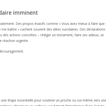
idaire imminent
édiatement. Des propos évasifs comme « Vous avez mieux à faire que
de me battre » cachent souvent des idées suicidaires. Des déclarations
ou des actions concrètes – rédiger un testament, faire ses adieux, se
e réaction urgente.
 découragement.
t une étape essentielle pour soutenir un proche ou soi-même vers un
ementaux, physiques ou verbaux, soulignent l’importance d’une écoute