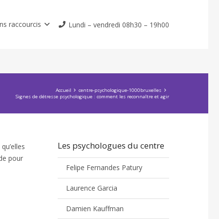
ns raccourcis
Lundi – vendredi 08h30 – 19h00
Accueil
centre-psychologique-1000bruxelles
Signes de détresse psychologique : comment les reconnaître et agir
Les psychologues du centre
qu’elles
ide pour
Felipe Fernandes Patury
Laurence Garcia
Damien Kauffman