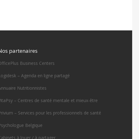
Nos partenaires
OfficePlus Business Centers
Logidesk – Agenda en ligne partagé
Annuaire Nutritionnistes
VitaPsy – Centres de santé mentale et mieux-être
Privium – Services pour les professionnels de santé
Psychologue Belgique
Cabinets à louer / à partager