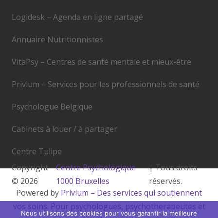
Logidesk – Agenda en ligne partagé
Annuaire Nutritionnistes
VitaPsy – Centres de santé mentale et mieux-être
Privium – Services pour les professionnels de santé
Psychologue Belgique
Cabinets à louer / à partager
Centre Tulipe
Copyright
Centre Psychologique
| Tous droits
© 2026
1000 Bruxelles
réservés.
Powered by
Privium – Des services qui soutiennent
vos soins. Pour psychologues, psychotherapeutes et
Nous utilisons des cookies pour vous garantir la meilleure