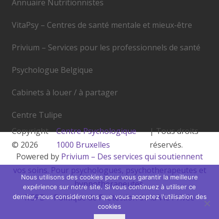
Annuaire Nutritionnistes
VitaPsy – Centres de santé mentale et mieux-être
Privium – Services pour les professionnels de santé
Psychologue Belgique
Cabinets à louer / à partager
Centre Tulipe
Copyright
Centre Psychologique
| Tous droits
© 2026
1000 Bruxelles
réservés.
Powered by
Privium – Des services qui soutiennent
vos soins. Pour psychologues, psychotherapeutes et
Nous utilisons des cookies pour vous garantir la meilleure
hypnotherapeutes.
expérience sur notre site. Si vous continuez à utiliser ce
RGPD – Politique de Protection de la Vie Privée
dernier, nous considérerons que vous acceptez l'utilisation des
cookies