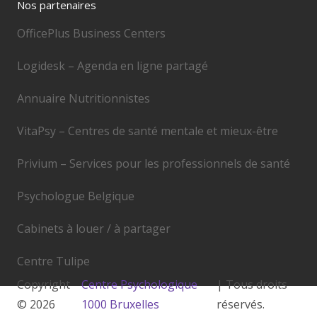
Nos partenaires
OfficePlus Business Centers
Logidesk – Agenda en ligne partagé
Annuaire Nutritionnistes
VitaPsy – Centres de santé mentale et mieux-être
Privium – Services pour les professionnels de santé
Psychologue Belgique
Cabinets à louer / à partager
Centre Tulipe
Copyright
Centre Psychologique
| Tous droits
© 2026
1000 Bruxelles
réservés.