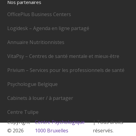
Nos partenaires
OfficePlus Business Centers
Logidesk – Agenda en ligne partagé
Annuaire Nutritionnistes
VitaPsy – Centres de santé mentale et mieux-être
Privium – Services pour les professionnels de santé
Psychologue Belgique
Cabinets à louer / à partager
Centre Tulipe
Copyright
Centre Psychologique
| Tous droits
© 2026
1000 Bruxelles
réservés.